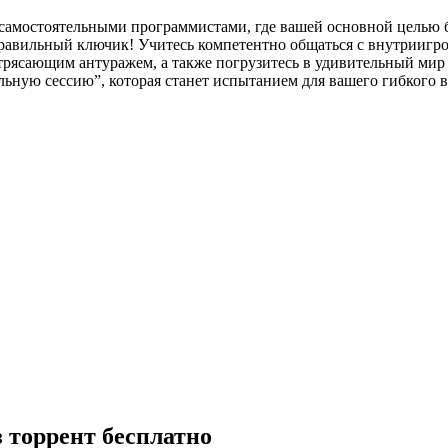
ая самостоятельными программистами, где вашей основной целью б
правильный ключик! Учитесь компетентно общаться с внутриигр
отрясающим антуражем, а также погрузитесь в удивительный ми
льную сессию”, которая станет испытанием для вашего гибкого 
з торрент бесплатно