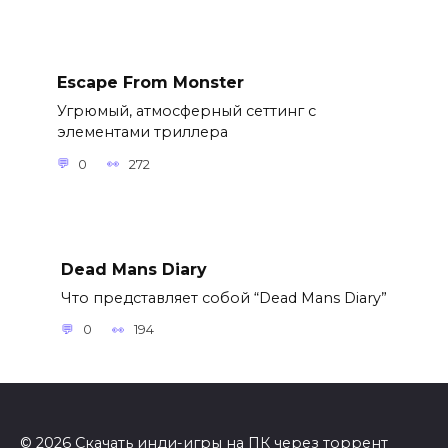
Escape From Monster
Угрюмый, атмосферный сеттинг с
элементами триллера
0
272
Dead Mans Diary
Что представляет собой “Dead Mans Diary”
0
194
© 2026 Скачать инди-игры на ПК через торрент