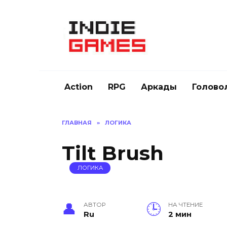
Перейти
к
содержанию
Action
RPG
Аркады
Голово
ГЛАВНАЯ
»
ЛОГИКА
Tilt Brush
ЛОГИКА
АВТОР
НА ЧТЕНИЕ
Ru
2 мин