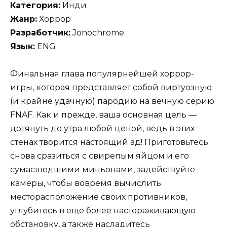
Категория:
Инди
Жанр:
Хоррор
Разработчик:
Jonochrome
Язык:
ENG
Финальная глава популярнейшей хоррор-
игры, которая пpедставляет собой виртуозную
(и крайне удачную) пародию на вечную серию
FNAF. Как и прежде, ваша основная цель —
дотянуть до утра любой ценой, ведь в этих
стенах творится настоящий ад! Приготовьтесь
снова сразиться с свирепым яйцом и его
сумасшедшими миньонами, задействуйте
камеры, чтобы вовремя вычислить
месторасположение своих противников,
углубитесь в еще более настораживающую
обстановку, а также насладитесь