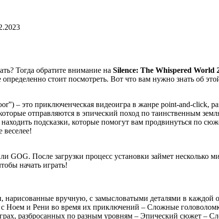
2.2023
ть? Тогда обратите внимание на
Silence: The Whispered World 
 определенно стоит посмотреть. Вот что вам нужно знать об это
oor”) – это приключенческая видеоигра в жанре point-and-click, ра
, которые отправляются в эпический поход по таинственным земл
 находить подсказки, которые помогут вам продвинуться по сюж
 веселее!
am или GOG. После загрузки процесс установки займет несколько
тобы начать играть!
 нарисованные вручную, с замысловатыми деталями в каждой о
 с Ноем и Рени во время их приключений – Сложные головоломк
рах, разбросанных по разным уровням – Эпический сюжет – Сл