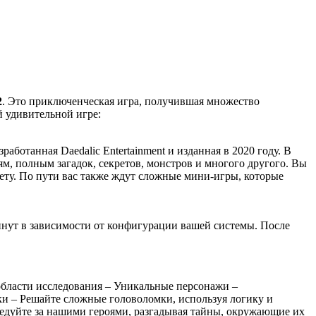
2
. Это приключенческая игра, получившая множество
й удивительной игре:
зработанная Daedalic Entertainment и изданная в 2020 году. В
ям, полным загадок, секретов, монстров и многого другого. Вы
ету. По пути вас также ждут сложные мини-игры, которые
 минут в зависимости от конфигурации вашей системы. После
бласти исследования – Уникальные персонажи –
и – Решайте сложные головоломки, используя логику и
едуйте за нашими героями, разгадывая тайны, окружающие их