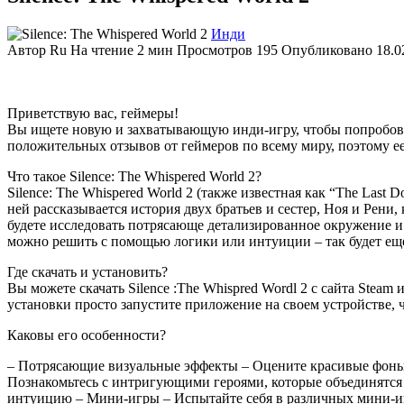
Инди
Автор
Ru
На чтение
2 мин
Просмотров
195
Опубликовано
18.0
Приветствую вас, геймеры!
Вы ищете новую и захватывающую инди-игру, чтобы попробова
положительных отзывов от геймеров по всему миру, поэтому ее
Что такое Silence: The Whispered World 2?
Silence: The Whispered World 2 (также известная как “The Last D
ней рассказывается история двух братьев и сестер, Ноя и Рени
будете исследовать потрясающе детализированное окружение и
можно решить с помощью логики или интуиции – так будет еще
Где скачать и установить?
Вы можете скачать Silence :The Whispred Wordl 2 с сайта Ste
установки просто запустите приложение на своем устройстве, ч
Каковы его особенности?
– Потрясающие визуальные эффекты – Оцените красивые фоны,
Познакомьтесь с интригующими героями, которые объединятся
интуицию – Мини-игры – Испытайте себя в различных мини-иг