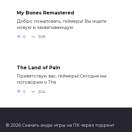
My Bones Remastered
Добро пожаловать, геймеры! Вы ищете
новую и захватывающую
0
309
The Land of Pain
Приветствую вас, геймеры! Сегодня мы
поговорим о The
0
304
© 2026 Скачать инди-игры на ПК через торрент