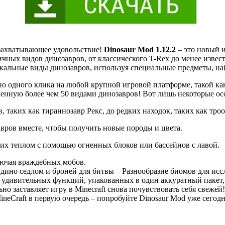
т захватывающее удовольствие!
Dinosaur Mod 1.12.2
– это новый 
личных видов динозавров, от классического T-Rex до менее извест
кальные виды динозавров, используя специальные предметы, на
чно одного клика на любой крупной игровой платформе, такой ка
ненную более чем 50 видами динозавров! Вот лишь некоторые ос
 таких как тираннозавр Рекс, до редких находок, таких как тро
вров вместе, чтобы получить новые породы и цвета.
их теплом с помощью огненных блоков или бассейнов с лавой.
лючая враждебных мобов.
 дино седлом и броней для битвы – Разнообразие биомов для ис
 удивительных функций, упакованных в один аккуратный пакет,
ьно заставляет игру в Minecraft снова почувствовать себя свежей!
ineCraft в первую очередь – попробуйте Dinosaur Mod уже сегодн