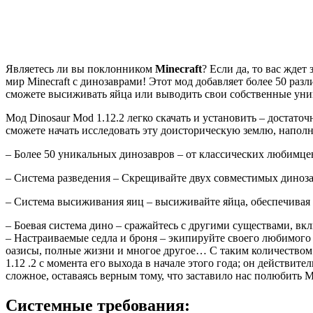
Являетесь ли вы поклонником
Minecraft
? Если да, то вас жде
мир Minecraft с динозаврами! Этот мод добавляет более 50 раз
сможете высиживать яйца или выводить свои собственные уни
Мод Dinosaur Mod 1.12.2 легко скачать и установить – достато
сможете начать исследовать эту доисторическую землю, напол
– Более 50 уникальных динозавров – от классических любимцев,
– Система разведения – Скрещивайте двух совместимых диноза
– Система высиживания яиц – высиживайте яйца, обеспечивая 
– Боевая система дино – сражайтесь с другими существами, вк
– Настраиваемые седла и броня – экипируйте своего любимого
оазисы, полные жизни и многое другое… С таким количеством
1.12 .2 с момента его выхода в начале этого года; он действител
сложное, оставаясь верным тому, что заставило нас полюбить M
Системные требования: