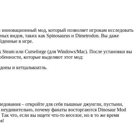
и инновационный мод, который позволяет игрокам исследовать
ных видов, таких как Spinosaurus и Dimetrodon. Вы даже
йденные в игре.
к Steam или Curseforge (для Windows/Mac). После установки вы
обенности, которые выделяют этот мод:
одоны и кетцалькоатль.
следования – откройте для себя пышные джунгли, пустыни,
 неудивительно, почему фанаты восторгаются Dinosaur Mod
 Так что, если вы ищете что-то веселое, но в то же время
я!