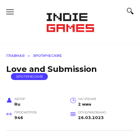
Перейти
к
содержанию
ГЛАВНАЯ
»
ЭРОТИЧЕСКИЕ
Love and Submission
ЭРОТИЧЕСКИЕ
АВТОР
НА ЧТЕНИЕ
Ru
2 мин
ПРОСМОТРОВ
ОПУБЛИКОВАНО
946
26.03.2023