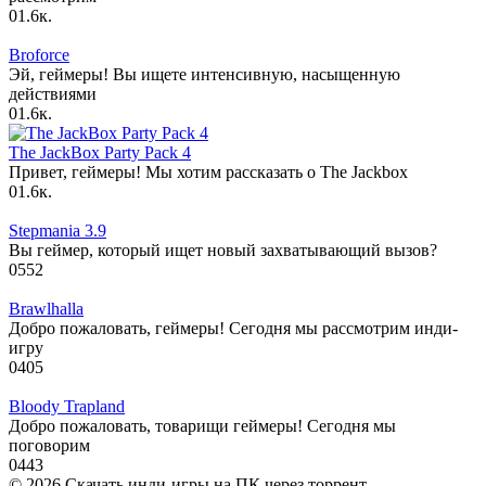
0
1.6к.
Broforce
Эй, геймеры! Вы ищете интенсивную, насыщенную
действиями
0
1.6к.
The JackBox Party Pack 4
Привет, геймеры! Мы хотим рассказать о The Jackbox
0
1.6к.
Stepmania 3.9
Вы геймер, который ищет новый захватывающий вызов?
0
552
Brawlhalla
Добро пожаловать, геймеры! Сегодня мы рассмотрим инди-
игру
0
405
Bloody Trapland
Добро пожаловать, товарищи геймеры! Сегодня мы
поговорим
0
443
© 2026 Скачать инди-игры на ПК через торрент