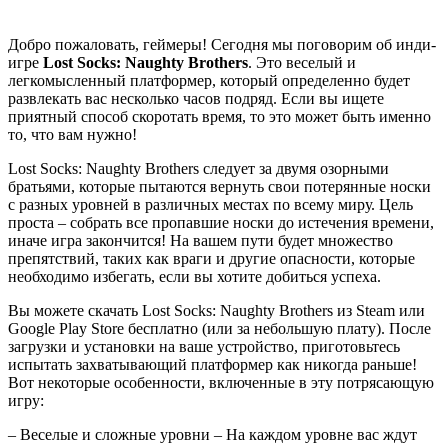
Добро пожаловать, геймеры! Сегодня мы поговорим об инди-
игре
Lost Socks: Naughty Brothers
. Это веселый и
легкомысленный платформер, который определенно будет
развлекать вас несколько часов подряд. Если вы ищете
приятный способ скоротать время, то это может быть именно
то, что вам нужно!
Lost Socks: Naughty Brothers следует за двумя озорными
братьями, которые пытаются вернуть свои потерянные носки
с разных уровней в различных местах по всему миру. Цель
проста – собрать все пропавшие носки до истечения времени,
иначе игра закончится! На вашем пути будет множество
препятствий, таких как враги и другие опасности, которые
необходимо избегать, если вы хотите добиться успеха.
Вы можете скачать Lost Socks: Naughty Brothers из Steam или
Google Play Store бесплатно (или за небольшую плату). После
загрузки и установки на ваше устройство, приготовьтесь
испытать захватывающий платформер как никогда раньше!
Вот некоторые особенности, включенные в эту потрясающую
игру:
– Веселые и сложные уровни – На каждом уровне вас ждут