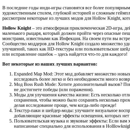
В последние годы инди-игры становятся все более популярным
художественным стилем, глубокой историей и сложным геймплее
рассмотрим некоторые из лучших модов для Hollow Knight, ко
Hollow Knight
– это атмосферная приключенческая 2D-игра, дей
маленького рыцаря, который должен пройти через опасные пещ
монстрами, известными как Инфекция. На своем пути вы встр
Сообщество моддеров для Hollow Knight создало множество уд
улучшений, таких как HD-текстуры или пользовательские шейде
или исправление ошибок – здесь найдется что-то для каждого!
Вот некоторые из наших лучших вариантов:
Expanded Map Mod: Этот мод добавляет множество новых
исследовать более легко и без необходимости много возвр
Мод Boss Rush Mode: Хотите дополнительный вызов? Попр
не достигнете победы (или поражения).
Моды для улучшения качества жизни: Есть несколько отл
сохранения, чтобы можно было сохранять несколько прох
делая исследование проще, чем когда-либо прежде!
Текстур-паки и шейдер-моды: улучшите визуальное воспр
добавляющие красивые эффекты освещения, которых нет 
Пользовательская музыка и звуковые эффекты: Если вам 
написанные специально для использования в Holllowknig