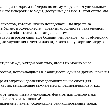
кая игра покорила геймеров по всему миру своим уникальным
к это невероятные моды, доступные для нее. В этой статье мы
секретов, которые нужно исследовать. Вы играете за
ь баланс в Холлоунесте – древнем королевстве, захваченном
прошлом обитателей этой загадочной земли…
 свой игровой опыт еще больше, чем раньше – от графических
 до улучшения качества жизни, такого как ускорение загрузки
оступа между каждой областью, чтобы их можно было
боссом, встречающимся в Халлаунесте, один за другим, пока вы
ремя загрузки; добавляют дополнительные слоты для
карты, выделяющие важные места/предметы/врагов и т.д.,
ия от талантливых художников-фанатов или шейдер-паки,
t более захватывающим!
музыкальные пакеты, содержащие ремикшированные треки,