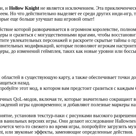
и, и
Hollow Knight
не является исключением. Эта приключенчес
м. Но что действительно выделяет ее среди других инди-игр, та
торые еще больше улучшат ваш игровой опыт!
ствие которой разворачивается в огромном королевстве, полном 
еры и сразиться с могущественными врагами, чтобы восстановит
етите увлекательных персонажей и раскроете скрытые тайны о 
ивительных модификаций, которые позволяют игрокам настроить
ры, до изменений геймплея, таких как новые уровни или боссы,
 областей в существующую карту, а также обеспечивает точки д
ащаться назад.
обуйте этот мод, в котором вам предстоит сразиться с каждым 
ичных QoL-модов, включая те, которые значительно сокращают в
ождений игры одновременно; и добавляют полезные маркеры на 
иятие, установив текстур-паки с рисунками высокого разрешен
в ванильных версиях игры. Они делают исследование Hallownes
хочется чего-то свежего во время игры, попробуйте загрузить 
ht, или звуковые эффекты, заменяющие определенные действия.