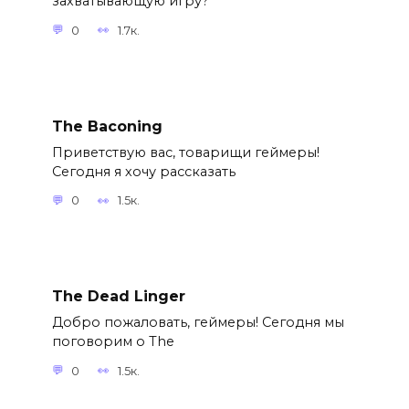
захватывающую игру?
0
1.7к.
The Baconing
Приветствую вас, товарищи геймеры!
Сегодня я хочу рассказать
0
1.5к.
The Dead Linger
Добро пожаловать, геймеры! Сегодня мы
поговорим о The
0
1.5к.