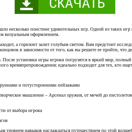
ышло несколько поистине удивительных игр. Одной из таких игр
им визуальным оформлением.
заходит, а горизонт залит голубым светом. Вам предстоит исслед
онцовок в зависимости от того, как вы решите ее пройти, что д
). После установки игры игроки погрузятся в яркий мир, полны
ного времяпрепровождения; идеально подходит для тех, кто ище
 руинами и потусторонними пейзажами
 творческое мышление – Арсенал оружия, от мечей до пистолет
ти от выбора игрока
агов
ым уровнем навыков наслаждаться путешествием по этой волшеб