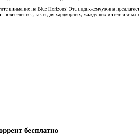
атите внимание на Blue Horizons! Эта инди-жемчужина предлагае
тят повеселиться, так и для хардкорных, жаждущих интенсивных 
торрент бесплатно