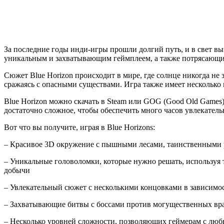
За последние годы инди-игры прошли долгий путь, и в свет в
уникальным и захватывающим геймплеем, а также потрясающ
Сюжет Blue Horizon происходит в мире, где солнце никогда не 
сражаясь с опасными существами. Игра также имеет несколько к
Blue Horizon можно скачать в Steam или GOG (Good Old Games
достаточно сложное, чтобы обеспечить много часов увлекатель
Вот что вы получите, играя в Blue Horizons:
– Красивое 3D окружение с пышными лесами, таинственными
– Уникальные головоломки, которые нужно решать, используя
добычи
– Увлекательный сюжет с несколькими концовками в зависимос
– Захватывающие битвы с боссами против могущественных вр
– Несколько уровней сложности, позволяющих геймерам с люб