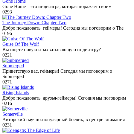
Gone Home
Gone Home – это инди-игра, которая поражает своим
0
293
The Journey Down: Chapter Two
Добро пожаловать, геймеры! Сегодня мы поговорим о The
0
196
Guise Of The Wolf
Вы ищете новую и захватывающую инди-игру?
0
221
Submerged
Приветствую вас, геймеры! Сегодня мы поговорим о
Submerged –
0
271
Rising Islands
Добро пожаловать, друзья-геймеры! Сегодня мы поговорим
0
216
Somerville
Авторский научно-популярный боевик, в центре внимания
0
231