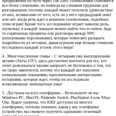
продвижения по пути через The Zero, головоломки становятся
все более сложными, но никогда не слишком трудными для
разгадывания, поэтому каждый может получить удовольствие
от них, независимо от того, есть ли у него предыдущий опыт
или нет, когда речь идет о решении головоломок, подобных
этим играм! Кроме того, исследование играет важную роль,
поскольку в каждой локации можно найти что-то новое, будь
то спрятанные предметы или разговоры между NPC
(неигровыми персонажами), которые помогают раскрыть
подробности их истории, давая игрокам еще больше стимулов
исследовать каждый уголок этого мира!
4 . Многочисленные главы – С четырьмя уже выпущенными
актами (Акты I-IV), здесь достаточно контента для тех, кто
хочет развлекаться часами напролет, не беспокоясь о том, что
он скоро закончится, потому что каждый акт наполнен
уникальными локациями, наполненными интересными
историями, которые ждут, чтобы их исследовали
всевозможные любопытные умы!
5 . Доступна на всех платформах – Используете ли вы
Windows PC, MacOS, Nintendo Switch, PlayStation 4 или Xbox
One, будьте уверены, что KRZ доступна на многих
платформах, поэтому неважно, какая у вас платформа/
устройство; вы сможете получить одинаково отличный