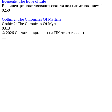
Edengate: The Edge of Life
В эпицентре повествования сюжета под наименованием “
0
250
Gothic 2: The Chronicles Of Myrtana
Gothic 2: The Chronicles Of Myrtana –
0
313
© 2026 Скачать инди-игры на ПК через торрент