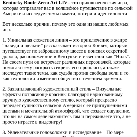
Kentucky Route Zero: Act I-IV
– это приключенческая игра,
которая отправляет вас в волшебное путешествие по сельской
Америке и исследует темы памяти, потери и идентичности.
Вот несколько причин, почему это одна из наших любимых
игр:
1. Уникальная сюжетная линия – это приключение в жанре
“наведи и щелкни” рассказывает историю Конвея, который
путешествует по заброшенному шоссе в поисках секретной
дороги, расположенной в Кентукки и известной как “Ноль”.
На своем пути он встречает различных персонажей, которые
помогают ему раскрыть секреты его прошлого, а также
исследует такие темы, как судьба против свободы воли и то,
как технологии изменили общество с течением времени.
2. Захватывающий художественный стиль – Визуальные
эффекты потрясающе красивы благодаря нарисованному
вручную художественному стилю, который прекрасно
передает сущность сельской Америки с ее приглушенными
цветами и мечтательной атмосферой, что создает ощущение,
что вы на самом деле находитесь там и переживаете это, а не
просто играете в видеоигру!
3. Увлекательные головоломки и исследование – По мере