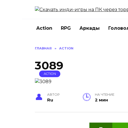
Перейти
к
содержанию
Action
RPG
Аркады
Голово
ГЛАВНАЯ
»
ACTION
3089
ACTION
АВТОР
НА ЧТЕНИЕ
Ru
2 мин