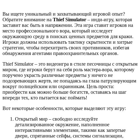
Вы ищете уникальный и захватывающий игровой опыт?
Обратите внимание на
Thief Simulator
– инди-игру, которая
заставит вас быть в напряжении. Эта игра ставит игроков на
место профессионального вора, который исследует
окружающую среду в поисках ценных предметов для кражи.
Игроки должны использовать тактику скрытности и хитрые
стратегии, чтобы перехитрить своих противников, избегая
обнаружения агентами правоохранительных органов.
Thief Simulator – это видеоигра в стиле песочницы с открытым
миром, где игроки берут на себя роль мастера-вора, которому
поручено украсть различные предметы у ничего не
подозревающих жертв, не попадаясь на глаза патрулирующим
вокруг полицейским или охранникам. Цель проста:
приобрести как можно больше богатств, оставаясь на шаг
впереди тех, кто пытается вас поймать!
Вот некоторые особенности, которые выделяют эту игру:
Открытый мир – свободно исследуйте
детализированное окружение, наполненное
интерактивными элементами, такими как запертые
двери, спрятанные сейфы, системы сигнализации,