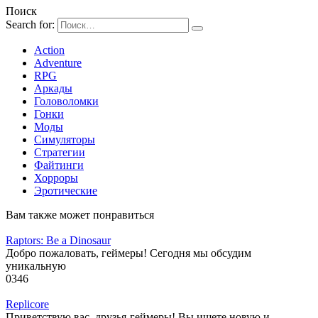
Поиск
Search for:
Action
Adventure
RPG
Аркады
Головоломки
Гонки
Моды
Симуляторы
Стратегии
Файтинги
Хорроры
Эротические
Вам также может понравиться
Raptors: Be a Dinosaur
Добро пожаловать, геймеры! Сегодня мы обсудим
уникальную
0
346
Replicore
Приветствую вас, друзья-геймеры! Вы ищете новую и