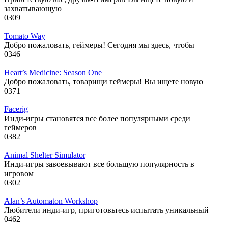
захватывающую
0
309
Tomato Way
Добро пожаловать, геймеры! Сегодня мы здесь, чтобы
0
346
Heart’s Medicine: Season One
Добро пожаловать, товарищи геймеры! Вы ищете новую
0
371
Facerig
Инди-игры становятся все более популярными среди
геймеров
0
382
Animal Shelter Simulator
Инди-игры завоевывают все большую популярность в
игровом
0
302
Alan’s Automaton Workshop
Любители инди-игр, приготовьтесь испытать уникальный
0
462