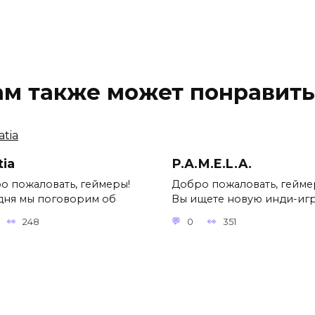
ам также может понравить
tia
Р.А.М.E.L.A.
о пожаловать, геймеры!
Добро пожаловать, гейме
дня мы поговорим об
Вы ищете новую инди-иг
248
0
351