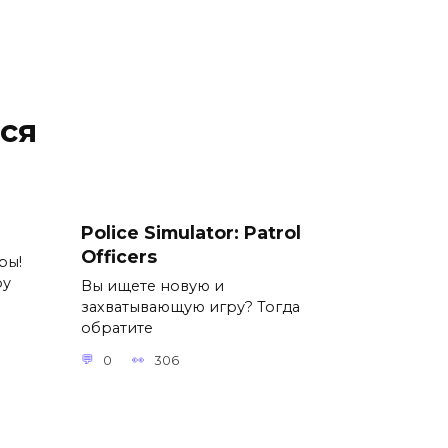
ся
Police Simulator: Patrol
Officers
ры!
ру
Вы ищете новую и
захватывающую игру? Тогда
обратите
0
306