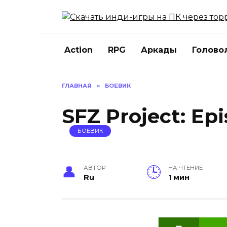
Перейти
к
содержанию
Action
RPG
Аркады
Голово
ГЛАВНАЯ
»
БОЕВИК
SFZ Project: Ep
БОЕВИК
АВТОР
НА ЧТЕНИЕ
Ru
1 мин