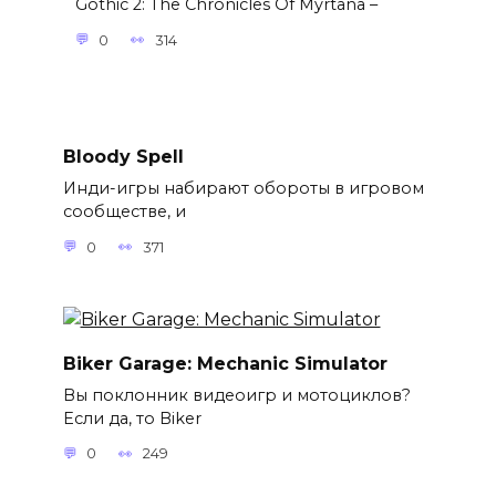
Gothic 2: The Chronicles Of Myrtana –
0
314
Bloody Spell
Инди-игры набирают обороты в игровом
сообществе, и
0
371
Biker Garage: Mechanic Simulator
Вы поклонник видеоигр и мотоциклов?
Если да, то Biker
0
249