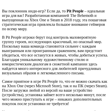
Вы поклонник инди-игр? Если да, то
Pit People
– идеальная
игра для вас! Разработанная компанией The Behemoth и
выпущенная на Xbox One и Steam в 2018 году, эта пошаговая
стратегическая игра привлекла большое внимание геймеров
по всему миру.
В Pit People игроки берут под контроль маловероятную
группу героев, исследующих красочный, но опасный мир.
Поскольку ваша команда становится сильнее с каждым
выигранным или проигранным сражением, вам предстоит
убедиться, что все останутся в живых, чтобы добиться успеха.
Благодаря уникальному художественному стилю и
юмористическим диалогам в сюжетной кампании здесь
найдется много интересного для любителей причудливых
визуальных образов и легкомысленного письма.
Самое приятное в игре Pit People то, что ее можно скачать как
на Xbox One (через Microsoft Store), так и на ПК (через Steam).
После загрузки любой из версий на ваше устройство
(устройства), установка займет всего несколько минут, после
чего можно приступать к игре – никаких дополнительных
покупок после установки не требуется!