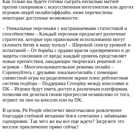
Как только вы будете готовы сыграть несколько матчей
против соперников с искусственным интеллектом или других
игроков-людей онлайн/оффлайн, ниже перечислены
некоторые доступные возможности:
– Уникальные персонажи с настраиваемыми статистикой и
способностями – Каждый персонаж предлагает различные
стратегии, которые при правильном использовании могут
склонить битву в вашу пользу! – Широкий спектр уровней и
испытаний – От борьбы с ордами врагов одновременно и до
защиты союзников от вреда; каждый уровень представляет
новые препятствия, ожидающие творческих решений от
игроков – Многопользовательские режимы онлайн –
Соревнуйтесь с друзьями локально/онлайн с помощью
совместной игры на разделенном экране плюс рейтинговая
система подбора – Поддержка Crossplay между консолями и
ПК – Игроки будут иметь доступ к различным платформам,
позволяя им делиться своим прогрессом независимо от того,
играют ли они на консоли или на ПК.
В целом, Pit People обеспечит многочасовое развлечение
благодаря глубокой механике боя в сочетании с забавными
сценариями. Так чего же вы все еще ждете? Загрузите это
веселое приключение прямо сейчас!