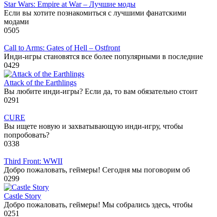
Star Wars: Empire at War – Лучшие моды
Если вы хотите познакомиться с лучшими фанатскими
модами
0
505
Call to Arms: Gates of Hell – Ostfront
Инди-игры становятся все более популярными в последние
0
429
Attack of the Earthlings
Вы любите инди-игры? Если да, то вам обязательно стоит
0
291
CURE
Вы ищете новую и захватывающую инди-игру, чтобы
попробовать?
0
338
Third Front: WWII
Добро пожаловать, геймеры! Сегодня мы поговорим об
0
299
Castle Story
Добро пожаловать, геймеры! Мы собрались здесь, чтобы
0
251