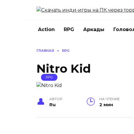
Перейти
к
содержанию
Action
RPG
Аркады
Голово
ГЛАВНАЯ
»
RPG
Nitro Kid
RPG
АВТОР
НА ЧТЕНИЕ
Ru
2 мин