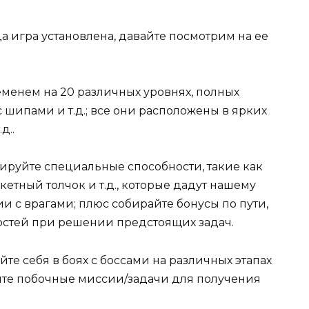
гда игра установлена, давайте посмотрим на ее
еменем на 20 различных уровнях, полных
 шипами и т.д.; все они расположены в ярких
д..
блокируйте специальные способности, такие как
етный толчок и т.д., которые дадут нашему
 с врагами; плюс собирайте бонусы по пути,
остей при решении предстоящих задач.
йте себя в боях с боссами на различных этапах
йте побочные миссии/задачи для получения