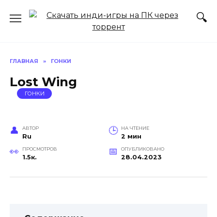
Перейти
к
содержанию
ГЛАВНАЯ
»
ГОНКИ
Lost Wing
ГОНКИ
АВТОР
НА ЧТЕНИЕ
Ru
2 мин
ПРОСМОТРОВ
ОПУБЛИКОВАНО
1.5к.
28.04.2023