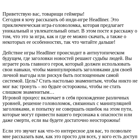
Приветствую вас, товарищи геймеры!
Сегодня я хочу рассказать об инди-игре Headliner. Это
приключенческая игра-головоломка, которая предлагает
уникальный и увлекательный опыт. В этом посте я расскажу о
том, что это за игра, как и где ее можно скачать, а также о
некоторых ее особенностях, так что читайте дальше!
Действие игры Headliner происходит в антиутопическом
будущем, где заголовки новостей решают судьбы людей. Вы
играете роль главного героя, который должен использовать
свои навыки, чтобы манипулировать заголовками для своей
личной выгоды или рискуя быть поглощенным самой
системой. Цель? Стать настолько знаменитым, чтобы никто не
мог вас тронуть – но будьте осторожны, чтобы не стать
слишком знаменитым…
Игровой процесс включает в себя прохождение различных
уровней, решение головоломок, связанных с манипуляцией
заголовками, и попытку не совершать ошибок на этом пути,
которые могут привести вашего персонажа к опасности или
даже смерти, если вы будете достаточно неосторожны!
Если это звучит как что-то интересное для вас, то позвольте
мне рассказать вам, как это просто для всех, у кого есть доступ