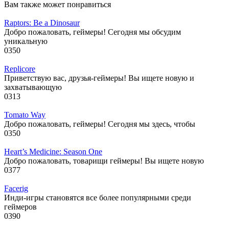
Вам также может понравиться
Raptors: Be a Dinosaur
Добро пожаловать, геймеры! Сегодня мы обсудим
уникальную
0
350
Replicore
Приветствую вас, друзья-геймеры! Вы ищете новую и
захватывающую
0
313
Tomato Way
Добро пожаловать, геймеры! Сегодня мы здесь, чтобы
0
350
Heart’s Medicine: Season One
Добро пожаловать, товарищи геймеры! Вы ищете новую
0
377
Facerig
Инди-игры становятся все более популярными среди
геймеров
0
390