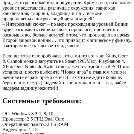
придает игре особый вид и ощущение. Кроме того, на каждом
уровне представлены различные окружения, такие как
канализация, фабрики, кладбища и т.д… все они
представлены с потрясающей детализацией!
– Интересный сюжет – по мере прохождения уровней Винни
будет раскрывать секреты своего прошлого, постепенно
раскрывая все больше деталей о том, что произошло во время
Второй мировой войны… что приводит к эпическому финалу,
в котором все складывается идеально!
Если вы хотите попробовать это сами, то вот как: Guns, Gore
& Cannoli можно загрузить на Steam (PC/Mac), PlayStation 4,
Xbox One, Nintendo Switch или даже на устройства iOS. После
установки просто выберите “Новая игра” в главном меню и
начинайте играть прямо сейчас! Так что не ждите больше,
берите пистолет(ы), надевайте костюм канноли… и давайте
надерём задницу нежити!!!
Системные требования:
OC: Windows XP, 7, 8, 10
Процессор: 2.5 ГГЦ Dual Core
Оперативная память: 2 ГБ RAM
Видеокарта: 1 ГБ