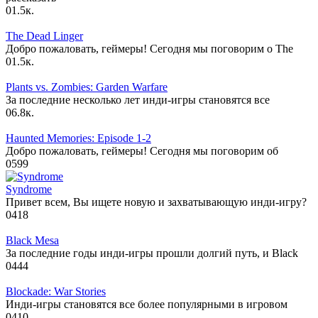
0
1.5к.
The Dead Linger
Добро пожаловать, геймеры! Сегодня мы поговорим о The
0
1.5к.
Plants vs. Zombies: Garden Warfare
За последние несколько лет инди-игры становятся все
0
6.8к.
Haunted Memories: Episode 1-2
Добро пожаловать, геймеры! Сегодня мы поговорим об
0
599
Syndrome
Привет всем, Вы ищете новую и захватывающую инди-игру?
0
418
Black Mesa
За последние годы инди-игры прошли долгий путь, и Black
0
444
Blockade: War Stories
Инди-игры становятся все более популярными в игровом
0
410