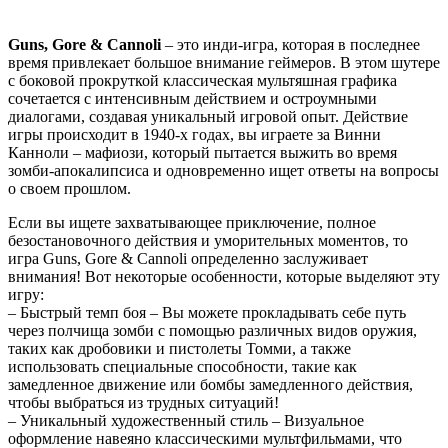
Guns, Gore & Cannoli
– это инди-игра, которая в последнее
время привлекает большое внимание геймеров. В этом шутере
с боковой прокруткой классическая мультяшная графика
сочетается с интенсивным действием и остроумными
диалогами, создавая уникальный игровой опыт. Действие
игры происходит в 1940-х годах, вы играете за Винни
Канноли – мафиози, который пытается выжить во время
зомби-апокалипсиса и одновременно ищет ответы на вопросы
о своем прошлом.
Если вы ищете захватывающее приключение, полное
безостановочного действия и уморительных моментов, то
игра Guns, Gore & Cannoli определенно заслуживает
внимания! Вот некоторые особенности, которые выделяют эту
игру:
– Быстрый темп боя – Вы можете прокладывать себе путь
через полчища зомби с помощью различных видов оружия,
таких как дробовики и пистолеты Томми, а также
использовать специальные способности, такие как
замедленное движение или бомбы замедленного действия,
чтобы выбраться из трудных ситуаций!
– Уникальный художественный стиль – Визуальное
оформление навеяно классическими мультфильмами, что