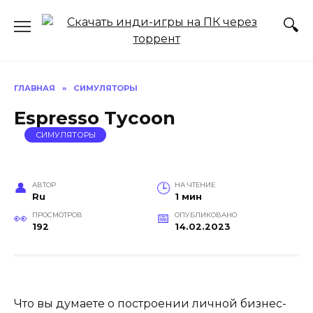
Перейти
к
содержанию
ГЛАВНАЯ
»
СИМУЛЯТОРЫ
Espresso Tycoon
СИМУЛЯТОРЫ
АВТОР
НА ЧТЕНИЕ
Ru
1 мин
ПРОСМОТРОВ
ОПУБЛИКОВАНО
192
14.02.2023
Что вы думаете о построении личной бизнес-