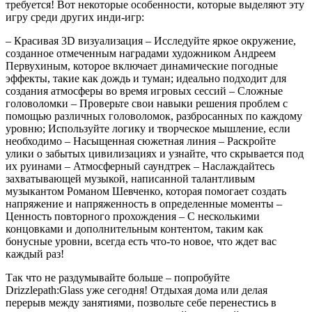
требуется! Вот некоторые особенности, которые выделяют эту
игру среди других инди-игр:
– Красивая 3D визуализация – Исследуйте яркое окружение,
созданное отмеченным наградами художником Андреем
Первухиным, которое включает динамические погодные
эффекты, такие как дождь и туман; идеально подходит для
создания атмосферы во время игровых сессий – Сложные
головоломки – Проверьте свои навыки решения проблем с
помощью различных головоломок, разбросанных по каждому
уровню; Используйте логику и творческое мышление, если
необходимо – Насыщенная сюжетная линия – Раскройте
улики о забытых цивилизациях и узнайте, что скрывается под
их руинами – Атмосферный саундтрек – Наслаждайтесь
захватывающей музыкой, написанной талантливым
музыкантом Романом Шевченко, которая помогает создать
напряжение и напряженность в определенные моменты –
Ценность повторного прохождения – С несколькими
концовками и дополнительным контентом, таким как
бонусные уровни, всегда есть что-то новое, что ждет вас
каждый раз!
Так что не раздумывайте больше – попробуйте
Drizzlepath:Glass уже сегодня! Отдыхая дома или делая
перерыв между занятиями, позвольте себе перенестись в