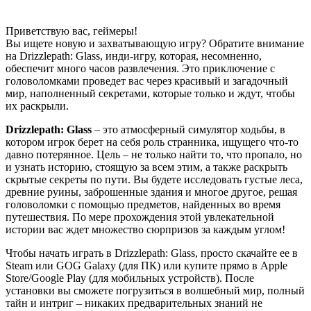
Приветствую вас, геймеры!
Вы ищете новую и захватывающую игру? Обратите внимание
на Drizzlepath: Glass, инди-игру, которая, несомненно,
обеспечит много часов развлечения. Это приключение с
головоломками проведет вас через красивый и загадочный
мир, наполненный секретами, которые только и ждут, чтобы
их раскрыли.
Drizzlepath: Glass
– это атмосферный симулятор ходьбы, в
котором игрок берет на себя роль странника, ищущего что-то
давно потерянное. Цель – не только найти то, что пропало, но
и узнать историю, стоящую за всем этим, а также раскрыть
скрытые секреты по пути. Вы будете исследовать густые леса,
древние руины, заброшенные здания и многое другое, решая
головоломки с помощью предметов, найденных во время
путешествия. По мере прохождения этой увлекательной
истории вас ждет множество сюрпризов за каждым углом!
Чтобы начать играть в Drizzlepath: Glass, просто скачайте ее в
Steam или GOG Galaxy (для ПК) или купите прямо в Apple
Store/Google Play (для мобильных устройств). После
установки вы сможете погрузиться в волшебный мир, полный
тайн и интриг – никаких предварительных знаний не