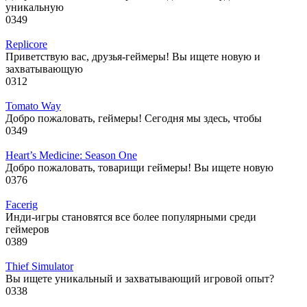
уникальную
0
349
Replicore
Приветствую вас, друзья-геймеры! Вы ищете новую и
захватывающую
0
312
Tomato Way
Добро пожаловать, геймеры! Сегодня мы здесь, чтобы
0
349
Heart’s Medicine: Season One
Добро пожаловать, товарищи геймеры! Вы ищете новую
0
376
Facerig
Инди-игры становятся все более популярными среди
геймеров
0
389
Thief Simulator
Вы ищете уникальный и захватывающий игровой опыт?
0
338