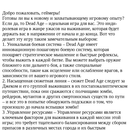
Добро пожаловать, геймеры!
Готовы ли вы к новому и захватывающему игровому опыту?
Если да, то Dead Age – идеальная игра для вас. Это инди-
ролевая игра в жанре ужасов на выживание, которая будет
держать вас в напряжении от начала и до конца. Вот что
делает эту игру таким замечательным выбором:
1. Уникальная боевая система – Dead Age имеет
инновационную пошаговую боевую систему, которая
поощряет стратегическое мышление и быстрые рефлексы,
чтобы выжить в каждой битве. Вы можете выбрать оружие
ближнего или дальнего боя, а также специальные
способности, такие как исцеление или ослабление врагов, в
зависимости от вашего игрового стиля.
2. Насыщенная сюжетная линия – сюжет Dead Age следует за
Джеком и его группой выживших в их постапокалиптическом
путешествии, пока они сражаются с полчищами зомби,
рейдеров, мутантов и других смертоносных существ по пути
– и все это в попытке обнаружить подсказки о том, что
произошло до начала вспышки зомби!
3 .Управление ресурсами – Управление ресурсами является
ключевым фактором для выживания в каждой миссии этой
игры; это требует тщательного балансирования между сбором
припасов в различных местах города и их быстрым