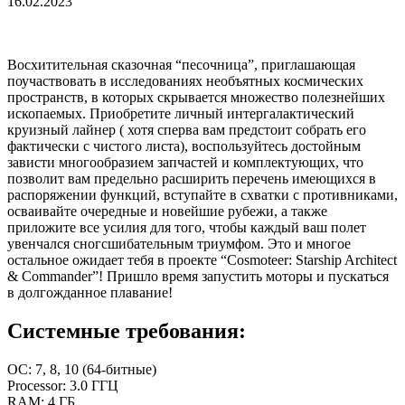
16.02.2023
Восхитительная сказочная “песочница”, приглашающая
поучаствовать в исследованиях необъятных космических
пространств, в которых скрывается множество полезнейших
ископаемых. Приобретите личный интергалактический
круизный лайнер ( хотя сперва вам предстоит собрать его
фактически с чистого листа), воспользуйтесь достойным
зависти многообразием запчастей и комплектующих, что
позволит вам предельно расширить перечень имеющихся в
распоряжении функций, вступайте в схватки с противниками,
осваивайте очередные и новейшие рубежи, а также
приложите все усилия для того, чтобы каждый ваш полет
увенчался сногсшибательным триумфом. Это и многое
остальное ожидает тебя в проекте “Cosmoteer: Starship Architect
& Commander”! Пришло время запустить моторы и пускаться
в долгожданное плавание!
Системные требования:
OС: 7, 8, 10 (64-битные)
Processor: 3.0 ГГЦ
RAM: 4 ГБ