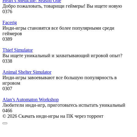
Heart’s Medicine: Season One
Добро пожаловать, товарищи геймеры! Вы ищете новую
0
376
Facerig
Инди-игры становятся все более популярными среди
геймеров
0
389
Thief Simulator
Вы ищете уникальный и захватывающий игровой опыт?
0
338
Animal Shelter Simulator
Инди-игры завоевывают все большую популярность в
игровом
0
307
Alan’s Automaton Workshop
Любители инди-игр, приготовьтесь испытать уникальный
0
466
© 2026 Скачать инди-игры на ПК через торрент