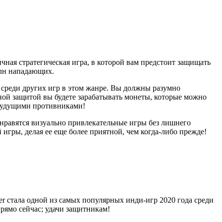
ая стратегическая игра, в которой вам предстоит защищать
олн нападающих.
 среди других игр в этом жанре. Вы должны разумно
ной защитой вы будете зарабатывать монеты, которые можно
 будущими противниками!
м нравятся визуально привлекательные игры без лишнего
гры, делая ее еще более приятной, чем когда-либо прежде!
er стала одной из самых популярных инди-игр 2020 года среди
рямо сейчас; удачи защитникам!