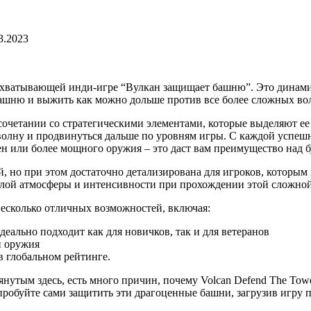
3.2023
ахватывающей инди-игре “Вулкан защищает башню”. Это динамичн
 башню и выжить как можно дольше против все более сложных в
сочетании со стратегическими элементами, которые выделяют ее
волну и продвинуться дальше по уровням игры. С каждой успеш
ен или более мощного оружия – это даст вам преимущество над
ей, но при этом достаточно детализирована для игроков, которы
лой атмосферы и интенсивности при прохождении этой сложной и
есколько отличных возможностей, включая:
еально подходит как для новичков, так и для ветеранов
и оружия
 глобальном рейтинге.
янутым здесь, есть много причин, почему Volcan Defend The Tow
робуйте сами защитить эти драгоценные башни, загрузив игру п